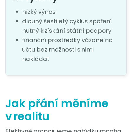
nízký výnos
dlouhý šestiletý cyklus spoření
nutný k získání státní podpory
finanční prostředky vázané na
učtu bez možnosti s nimi
nakládat
Jak přání měníme
v realitu
Efektivně propojujeme nabídku mnoha