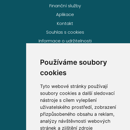
Finanční služby
Aplikace
Kontakt
Souhlas s cookies
Informace o udržitelnosti
Používáme soubory
Volejte zdarma na
cookies
800 63 63 63
Tyto webové stránky používají
soubory cookies a další sledovací
Sídlo společnosti
nástroje s cílem vylepšení
uživatelského prostředí, zobrazení
Partners Financial Services, a.s.
přizpůsobeného obsahu a reklam,
Prague Gate, 4. patro,
analýzy návštěvnosti webových
Türkova 2319/5b, 149 00
stránek a zjištění zdroje
Praha 4 – Chodov