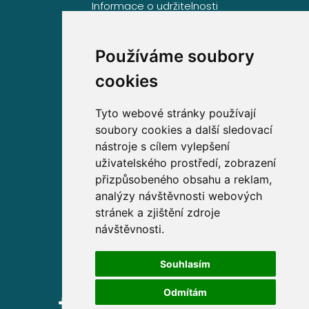
Informace o udržitelnosti
Používáme soubory
Volejte zdarma na
cookies
800 63 63 63
Tyto webové stránky používají
soubory cookies a další sledovací
Sídlo společnosti
nástroje s cílem vylepšení
uživatelského prostředí, zobrazení
Partners Financial Services, a.s.
přizpůsobeného obsahu a reklam,
Prague Gate, 4. patro,
analýzy návštěvnosti webových
Türkova 2319/5b, 149 00
stránek a zjištění zdroje
Praha 4 – Chodov
návštěvnosti.
IČ: 276 99 781
Souhlasím
Odmítám